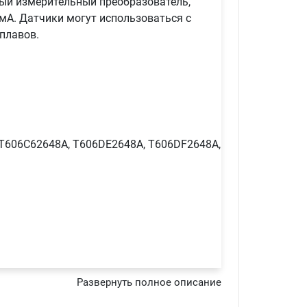
ый измерительный преобразователь,
мА. Датчики могут использоваться с
плавов.
 T606C62648A, T606DE2648A, T606DF2648A,
Развернуть полное описание