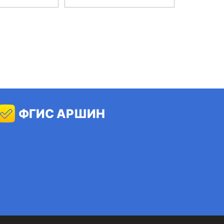
фикацию каждого экземпляра средства
гравировки на металлический шильдик,
рикрепленной к конструкции датчиков.
ен на рисунке 1.
ФГИС АРШИН