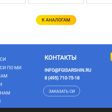
, T606AF2648A, T606DC2648A, T606DD2648A.
 заводских номеров приведена в таблице 2.
К АНАЛОГАМ
предусмотрено. Заводской номер, обеспечивающий иденти
 алфавита и арабских цифр, наносится методом лазерной 
 и указывается на маркировочной табличке (этикетке), п
 указанием места нанесения заводского номера представл
КОНТАКТЫ
но.
 СИ
 СИ ПО МИ
INFO@FGISARSHIN.RU
НАМ
8 (495) 710-75-18
И
ЗАКАЗАТЬ СИ
ОНАМ
ием мест нанесения заводского номера
М
М