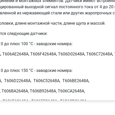
динений и монтажных элементов. Датчики имеют встроенн
ированный выходной сигнал постоянного тока от 4 до 20 
овленной из нержавеющей стали или других жаропрочных с
ловки, длине монтажной части, длине щупа и массой.
ятся следующие датчики:
0 до плюс 100 °С - заводские номера:
 T606AE2648A, T606F42648A, T606D02648A, T606C72648A,
0 до плюс 150 °С - заводские номера:
, T606D22648A, T606C52648A, T606BE2648A,
 T606BA2648A, T606B92648A, T606CA2648A,
, T606E62648A, T606E52648A, T606CD2648A,
 T606B82648A, T606B72648A, T606EA2648A,