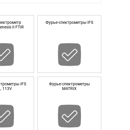
пектрометр
Фурье-спектрометры IFS
nesis II FTIR
6CF2648A, T606B22648A, T606F52648A.
ктрометры IFS
Фурье-спектрометры
. 113V
MATRIX
 T606CF2648A, Т6О6СС2648А,