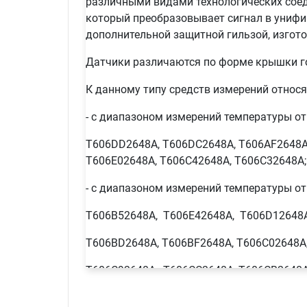
различными видами технологических сое
который преобразовывает сигнал в унифиц
дополнительной защитной гильзой, изгот
Датчики различаются по форме крышки го
К данному типу средств измерений относ
- с диапазоном измерений температуры от 
T606DD2648A, T606DC2648A, T606AF2648A,
T606E02648A, T606C42648A, T606C32648A;
- с диапазоном измерений температуры от 
T606B52648A, T606E42648A, T606D12648A
T606BD2648A, T606BF2648A, T606C02648A,
T606C92648A, T606CC2648A, T606CB2648A
T606CE2648A, T606BC2648A, T606BB2648A,