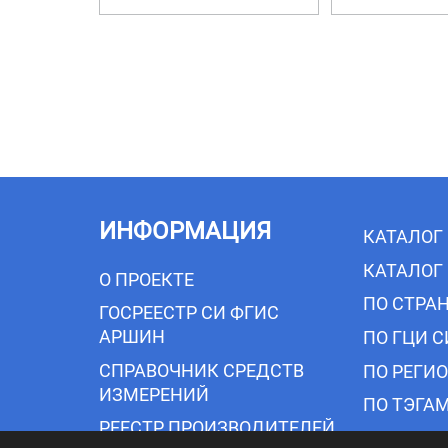
T606C82648A, T606CF2648A, T606AE2648A
Маркировка взрывозащиты для конкретных
Нанесение знака поверки на датчики не 
измерений, состоящий из букв латинского
прикрепленный к коммутационной головке,
Общий вид датчиков температуры ТМ131 с
ИНФОРМАЦИЯ
Пломбирование датчиков не предусмотре
КАТАЛОГ
КАТАЛОГ
Место нанесения заводского номера
О ПРОЕКТЕ
ПО СТРА
ГОСРЕЕСТР СИ ФГИС
Не взрывозащищённое исполнение
АРШИН
ПО ГЦИ С
Взрывозащищенное исполнение
СПРАВОЧНИК СРЕДСТВ
ПО РЕГИ
ИЗМЕРЕНИЙ
Рисунок 1 - Общий вид датчиков с указан
ПО ТЭГА
РЕЕСТР ПРОИЗВОДИТЕЛЕЙ
Технические характеристики
ПО ГОДА