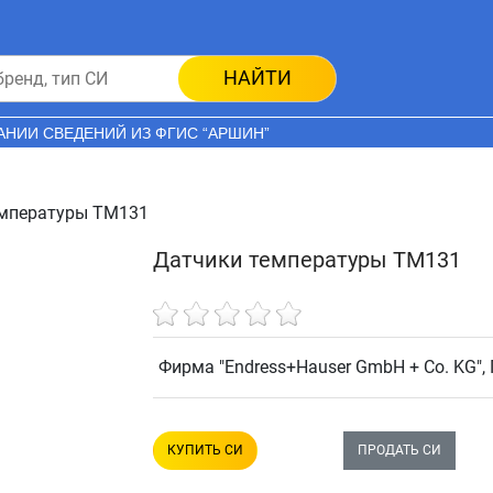
НАЙТИ
АНИИ СВЕДЕНИЙ ИЗ ФГИС “АРШИН”
емпературы TM131
Датчики температуры TM131
Фирма "Endress+Hauser GmbH + Co. KG",
КУПИТЬ СИ
ПРОДАТЬ СИ