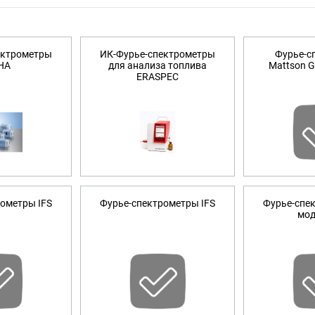
, T606C12648A, T606C22648A, T606E72648A,
ектрометры
ИК-Фурье-спектрометры
Фурье-с
HA
для анализа топлива
Mattson Ge
0 до плюс 200 °С - заводские номера:
ERASPEC
, T606F32648A, T606B02648A, T606B12648A,
, T606EC2648A, T606F02648A, T606EF2648A,
 0 до плюс 300 °С - заводские номера: T606B62648A, T60
ометры IFS
Фурье-спектрометры IFS
Фурье-спе
мод
щими заводскими номерами: Т6О6Е42648А, T606B22648A,
A,
 T606E52648A, T606E62648A, T606CB2648A,
 T606DF2648A, T606DE2648A, T606C62648A,