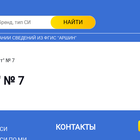
НАЙТИ
АНИИ СВЕДЕНИЙ ИЗ ФГИС “АРШИН”
т" № 7
" № 7
КОНТАКТЫ
 СИ
 СИ ПО МИ